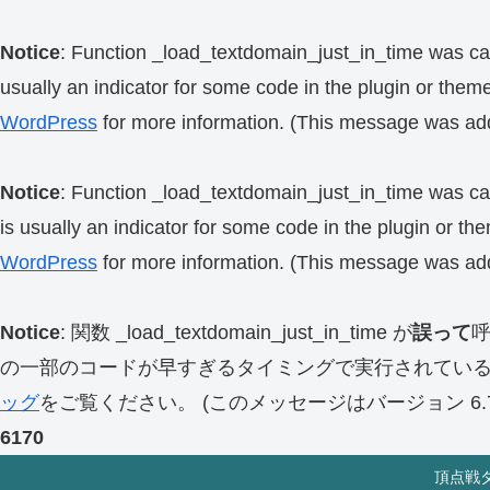
Notice
: Function _load_textdomain_just_in_time was ca
usually an indicator for some code in the plugin or them
WordPress
for more information. (This message was add
Notice
: Function _load_textdomain_just_in_time was ca
is usually an indicator for some code in the plugin or th
WordPress
for more information. (This message was add
Notice
: 関数 _load_textdomain_just_in_time が
誤って
の一部のコードが早すぎるタイミングで実行されてい
ッグ
をご覧ください。 (このメッセージはバージョン 6.7.
6170
頂点戦