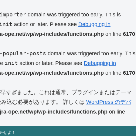
importer
domain was triggered too early. This is
init
action or later. Please see
Debugging in
ra-ope.net/wp/wp-includes/functions.php
on line
6170
-popular-posts
domain was triggered too early. This
init
he
action or later. Please see
Debugging in
ra-ope.net/wp/wp-includes/functions.php
on line
6170
早すぎました。これは通常、プラグインまたはテーマ
み込む必要があります。 詳しくは
WordPress のデバ
jra-ope.net/wp/wp-includes/functions.php
on line
チせよ！