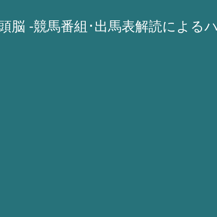
A頭脳 -競馬番組･出馬表解読による