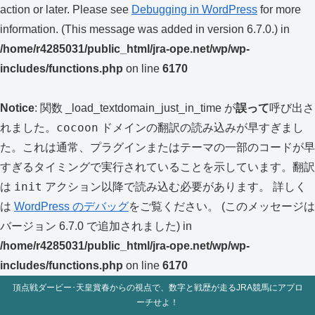
action or later. Please see
Debugging in WordPress
for more
information. (This message was added in version 6.7.0.) in
/home/r4285031/public_html/jra-ope.net/wp/wp-
includes/functions.php
on line
6170
Notice
: 関数 _load_textdomain_just_in_time が
誤って
呼び出さ
cocoon
れました。
ドメインの翻訳の読み込みが早すぎまし
た。これは通常、プラグインまたはテーマの一部のコードが早
すぎるタイミングで実行されていることを示しています。翻訳
init
は
アクション以降で読み込む必要があります。 詳しく
は
WordPress のデバッグ
をご覧ください。 (このメッセージは
バージョン 6.7.0 で追加されました) in
/home/r4285031/public_html/jra-ope.net/wp/wp-
includes/functions.php
on line
6170
頂点戦ダービー･天皇賞春からの視点で、数字と戦歴が走るJRA競馬にアプロ
ーチせよ！