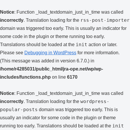
Notice
: Function _load_textdomain_just_in_time was called
rss-post-importer
incorrectly
. Translation loading for the
domain was triggered too early. This is usually an indicator for
some code in the plugin or theme running too early.
init
Translations should be loaded at the
action or later.
Please see
Debugging in WordPress
for more information.
(This message was added in version 6.7.0.) in
/home/r4285031/public_html/jra-ope.net/wp/wp-
includes/functions.php
on line
6170
Notice
: Function _load_textdomain_just_in_time was called
wordpress-
incorrectly
. Translation loading for the
popular-posts
domain was triggered too early. This is
usually an indicator for some code in the plugin or theme
init
running too early. Translations should be loaded at the