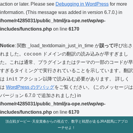
action or later. Please see
Debugging in WordPress
for more
information. (This message was added in version 6.7.0.) in
/home/r4285031/public_html/jra-ope.net/wp/wp-
includes/functions.php
on line
6170
Notice
: 関数 _load_textdomain_just_in_time が
誤って
呼び出さ
cocoon
れました。
ドメインの翻訳の読み込みが早すぎまし
た。これは通常、プラグインまたはテーマの一部のコードが早
すぎるタイミングで実行されていることを示しています。翻訳
init
は
アクション以降で読み込む必要があります。 詳しく
は
WordPress のデバッグ
をご覧ください。 (このメッセージは
バージョン 6.7.0 で追加されました) in
/home/r4285031/public_html/jra-ope.net/wp/wp-
includes/functions.php
on line
6170
頂点戦ダービー･天皇賞春からの視点で、数字と戦歴が走るJRA競馬にアプロ
ーチせよ！