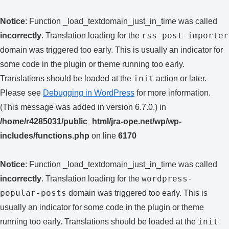
Notice
: Function _load_textdomain_just_in_time was called
rss-post-importer
incorrectly
. Translation loading for the
domain was triggered too early. This is usually an indicator for
some code in the plugin or theme running too early.
init
Translations should be loaded at the
action or later.
Please see
Debugging in WordPress
for more information.
(This message was added in version 6.7.0.) in
/home/r4285031/public_html/jra-ope.net/wp/wp-
includes/functions.php
on line
6170
Notice
: Function _load_textdomain_just_in_time was called
wordpress-
incorrectly
. Translation loading for the
popular-posts
domain was triggered too early. This is
usually an indicator for some code in the plugin or theme
init
running too early. Translations should be loaded at the