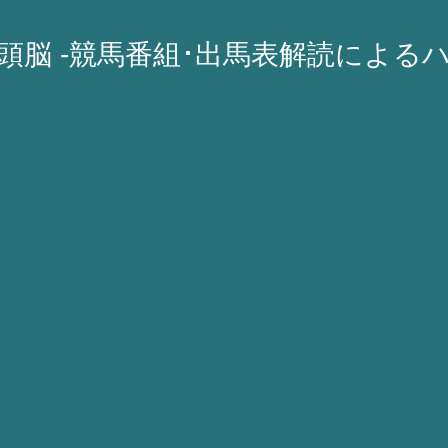
A頭脳 -競馬番組･出馬表解読による