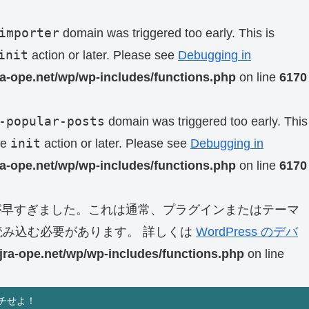
importer
domain was triggered too early. This is
init
action or later. Please see
Debugging in
ra-ope.net/wp/wp-includes/functions.php
on line
6170
-popular-posts
domain was triggered too early. This
init
he
action or later. Please see
Debugging in
ra-ope.net/wp/wp-includes/functions.php
on line
6170
早すぎました。これは通常、プラグインまたはテーマ
み込む必要があります。 詳しくは
WordPress のデバ
jra-ope.net/wp/wp-includes/functions.php
on line
チせよ！