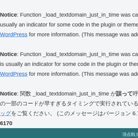
Notice
: Function _load_textdomain_just_in_time was ca
usually an indicator for some code in the plugin or them
WordPress
for more information. (This message was add
Notice
: Function _load_textdomain_just_in_time was ca
is usually an indicator for some code in the plugin or th
WordPress
for more information. (This message was add
Notice
: 関数 _load_textdomain_just_in_time が
誤って
の一部のコードが早すぎるタイミングで実行されてい
ッグ
をご覧ください。 (このメッセージはバージョン 6.7.
6170
頂点戦