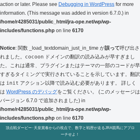
action or later. Please see
Debugging in WordPress
for more
information. (This message was added in version 6.7.0.) in
/home/r4285031/public_html/jra-ope.net/wp/wp-
includes/functions.php
on line
6170
Notice
: 関数 _load_textdomain_just_in_time が
誤って
呼び出さ
cocoon
れました。
ドメインの翻訳の読み込みが早すぎまし
た。これは通常、プラグインまたはテーマの一部のコードが早
すぎるタイミングで実行されていることを示しています。翻訳
init
は
アクション以降で読み込む必要があります。 詳しく
は
WordPress のデバッグ
をご覧ください。 (このメッセージは
バージョン 6.7.0 で追加されました) in
/home/r4285031/public_html/jra-ope.net/wp/wp-
includes/functions.php
on line
6170
頂点戦ダービー･天皇賞春からの視点で、数字と戦歴が走るJRA競馬にアプロ
ーチせよ！