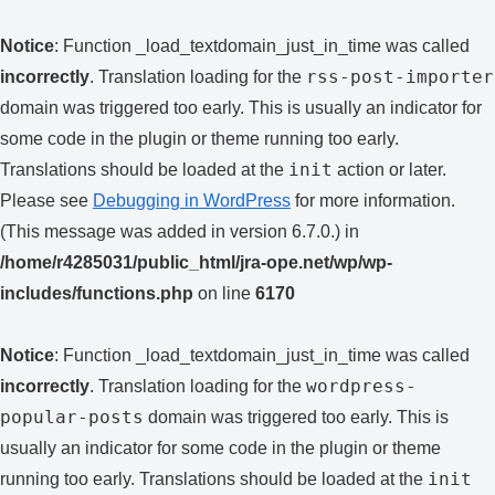
Notice
: Function _load_textdomain_just_in_time was called
rss-post-importer
incorrectly
. Translation loading for the
domain was triggered too early. This is usually an indicator for
some code in the plugin or theme running too early.
init
Translations should be loaded at the
action or later.
Please see
Debugging in WordPress
for more information.
(This message was added in version 6.7.0.) in
/home/r4285031/public_html/jra-ope.net/wp/wp-
includes/functions.php
on line
6170
Notice
: Function _load_textdomain_just_in_time was called
wordpress-
incorrectly
. Translation loading for the
popular-posts
domain was triggered too early. This is
usually an indicator for some code in the plugin or theme
init
running too early. Translations should be loaded at the