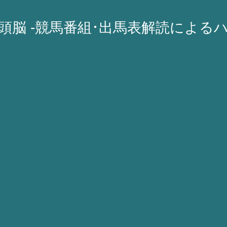
A頭脳 -競馬番組･出馬表解読による