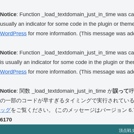
Notice
: Function _load_textdomain_just_in_time was ca
usually an indicator for some code in the plugin or them
WordPress
for more information. (This message was add
Notice
: Function _load_textdomain_just_in_time was ca
is usually an indicator for some code in the plugin or th
WordPress
for more information. (This message was add
Notice
: 関数 _load_textdomain_just_in_time が
誤って
の一部のコードが早すぎるタイミングで実行されてい
ッグ
をご覧ください。 (このメッセージはバージョン 6.7.
6170
頂点戦