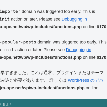
importer
domain was triggered too early. This is
init
action or later. Please see
Debugging in
ra-ope.net/wp/wp-includes/functions.php
on line
6170
-popular-posts
domain was triggered too early. This
init
he
action or later. Please see
Debugging in
ra-ope.net/wp/wp-includes/functions.php
on line
6170
早すぎました。これは通常、プラグインまたはテーマ
み込む必要があります。 詳しくは
WordPress のデバ
jra-ope.net/wp/wp-includes/functions.php
on line
チせよ！